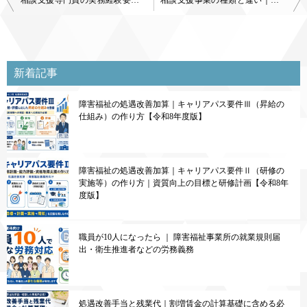
相談支援専門員の実務経験要件｜必要年数・対象業務・確認方法
相談支援事業の種類と違い｜特定相談・障害児相談・一般相談を解説
稿
ナ
ビ
新着記事
ゲ
障害福祉の処遇改善加算｜キャリアパス要件Ⅲ（昇給の
ー
仕組み）の作り方【令和8年度版】
シ
ョ
ン
障害福祉の処遇改善加算｜キャリアパス要件Ⅱ（研修の
実施等）の作り方｜資質向上の目標と研修計画【令和8年
度版】
職員が10人になったら ｜ 障害福祉事業所の就業規則届
出・衛生推進者などの労務義務
処遇改善手当と残業代｜割増賃金の計算基礎に含める必